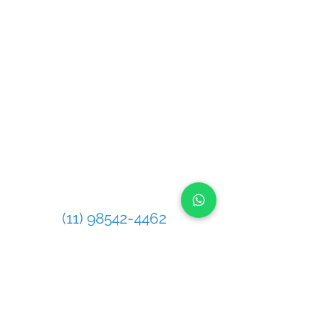
Política de Privacidad
e
ENDEREÇO
Rua Pero Nunes, 246 - Chácara Santo
Antônio (Zona Leste), São Paulo - SP,
03411-140
CONTATO
Telefone
(11) 98542-4462
Celular / WhatsApp
(11) 98542-4462
E-mail
contato@gasnetwork.com.br
MAPA DA LOCALIZAÇÃO