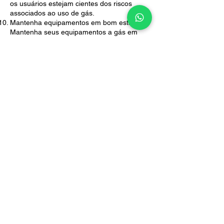
os usuários estejam cientes dos riscos
associados ao uso de gás.
Mantenha equipamentos em bom estado:
Mantenha seus equipamentos a gás em
bom estado, seguindo as instruções do
fabricante e fazendo a manutenção
regularmente. Isso pode prevenir
vazamentos e prolongar a vida útil dos
equipamentos.
Em resumo, prevenir vazamentos de gás
requer precauções e manutenção
adequadas. Seguir essas dicas pode ajudar
a garantir a segurança de sua instalação e
de todas as pessoas que a utilizam.
Política de Privacidad
e
ENDEREÇO