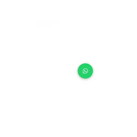
Política de Privacidad
e
ENDEREÇO
Rua Pero Nunes, 246 - Chácara Santo
Antônio (Zona Leste), São Paulo - SP,
03411-140
CONTATO
Telefone
(11) 98542-4462
Celular / WhatsApp
(11) 98542-4462
E-mail