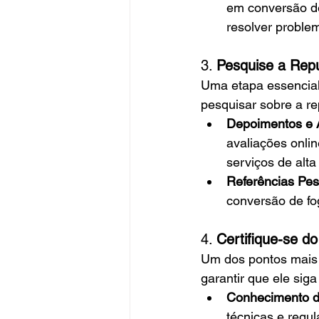
em conversão de
resolver problem
3. 
Pesquise a Rep
Uma etapa essencial
pesquisar sobre a re
Depoimentos e 
avaliações onli
serviços de alta
Referências Pes
conversão de fog
4. 
Certifique-se 
Um dos pontos mais 
garantir que ele sig
Conhecimento 
técnicas e regul