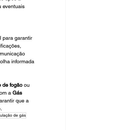
 eventuais 
 para garantir 
ficações, 
omunicação 
colha informada 
o de fogão
 ou 
com a 
Gás 
arantir que a 
.
bulação de gás