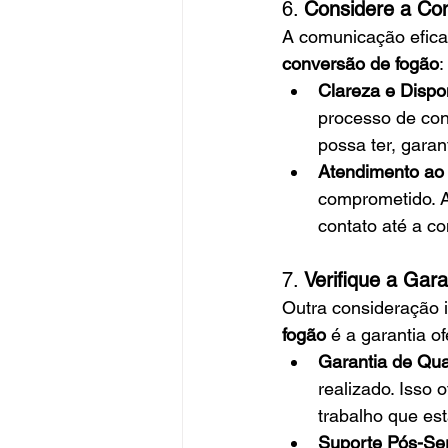
6. 
Considere a Co
A comunicação efica
conversão de fogão
:
Clareza e Dispon
processo de con
possa ter, gara
Atendimento ao 
comprometido. A
contato até a co
7. 
Verifique a Gara
Outra consideração 
fogão
 é a garantia o
Garantia de Qua
realizado. Isso 
trabalho que es
Suporte Pós-Ser