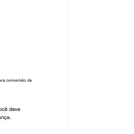
ara conversão de 
você deve 
ança.