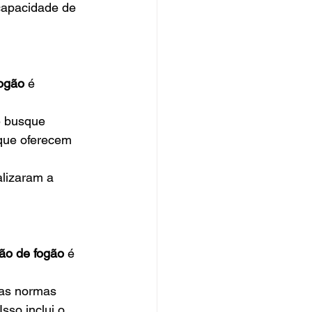
capacidade de 
fogão
 é 
e busque 
 que oferecem 
alizaram a 
ão de fogão
 é 
 as normas 
sso inclui o 