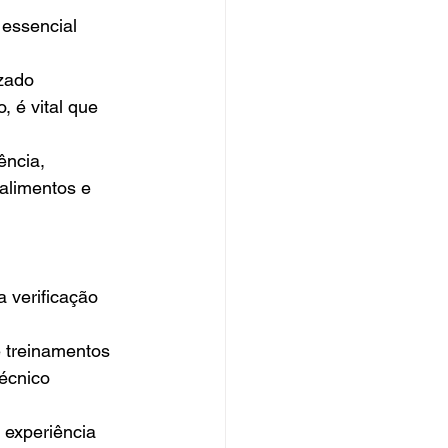
 essencial 
zado 
 é vital que 
ência, 
alimentos e 
 verificação 
e treinamentos 
écnico 
 experiência 