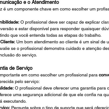
municação e o Atendimento
z é um componente chave em como escolher um profiss
ibilidade:
 O profissional deve ser capaz de explicar cla
versão e estar disponível para responder quaisquer dúv
ntindo que você entenda todas as etapas do trabalho.
Cliente:
 Um bom atendimento ao cliente é um sinal de u
valie se o profissional demonstra cuidado e atenção des
nclusão do serviço.
ntia de Serviço
importante em como escolher um profissional para
 conv
ferecida pelo serviço:
lidade:
 O profissional deve oferecer uma garantia para o
oferece uma segurança adicional de que ele confia na qu
tá executando.
viço:
 Pergunte sobre o tipo de suporte que será ofereci