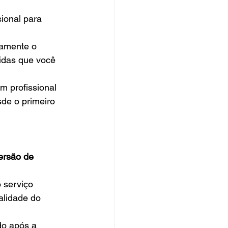
ional para 
ramente o 
idas que você 
m profissional 
de o primeiro 
ersão de 
 serviço 
alidade do 
do após a 