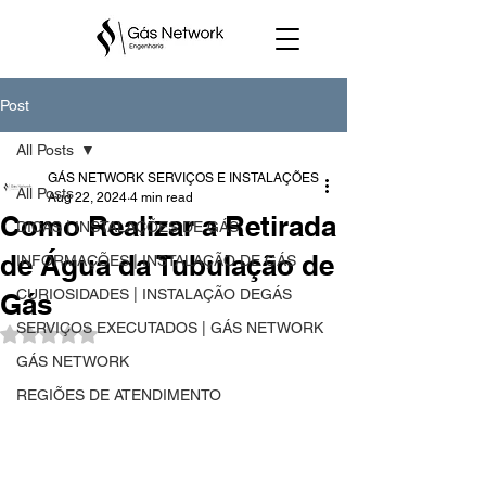
Post
All Posts
GÁS NETWORK SERVIÇOS E INSTALAÇÕES
All Posts
Aug 22, 2024
4 min read
Como Realizar a Retirada
DICAS | INSTALAÇÕES DE GÁS
de Água da Tubulação de
INFORMAÇÕES | INSTALAÇÃO DE GÁS
CURIOSIDADES | INSTALAÇÃO DEGÁS
Gás
SERVIÇOS EXECUTADOS | GÁS NETWORK
Rated NaN out of 5 stars.
GÁS NETWORK
REGIÕES DE ATENDIMENTO