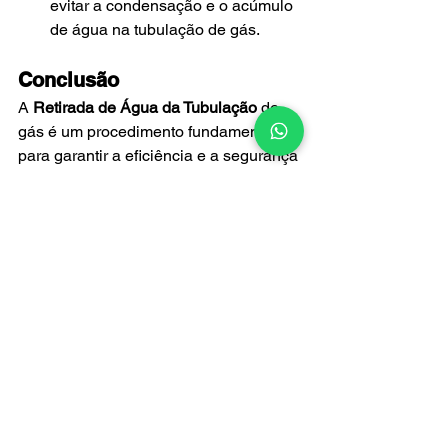
evitar a condensação e o acúmulo 
de água na tubulação de gás.
Conclusão
A 
Retirada de Água da Tubulação
 de 
gás é um procedimento fundamental 
para garantir a eficiência e a segurança 
do sistema de gás encanado. Seguindo 
o passo a passo detalhado neste 
artigo, você pode realizar a 
Retirada de 
Água da Tubulação
 de maneira eficaz, 
prevenindo problemas maiores e 
assegurando o bom funcionamento dos 
aparelhos a gás.
Lembre-se de que a segurança deve 
ser sempre a prioridade máxima. Se 
houver dúvidas ou se você não se 
sentir seguro em realizar a 
Retirada de 
Água da Tubulação
 por conta própria, é 