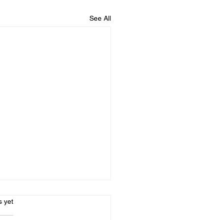
See All
s.
s yet