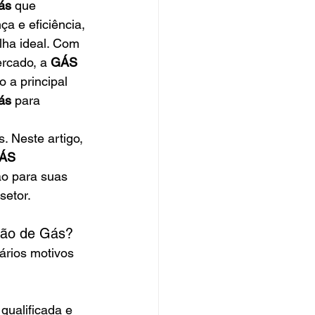
ás
 que 
a e eficiência, 
lha ideal. Com 
rcado, a 
GÁS 
 a principal 
ás
 para 
. Neste artigo, 
ÁS 
ão para suas 
setor.
ão de Gás?
vários motivos 
qualificada e 