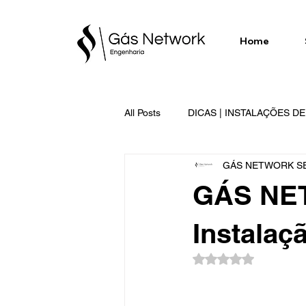
Home
All Posts
DICAS | INSTALAÇÕES D
GÁS NETWORK SE
SERVIÇOS EXECUTADOS | GÁS 
GÁS NET
Instalaç
Rated NaN out of 5