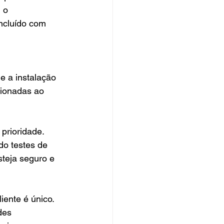
 o 
ncluído com 
 a instalação 
cionadas ao 
prioridade. 
o testes de 
teja seguro e 
ente é único. 
des 