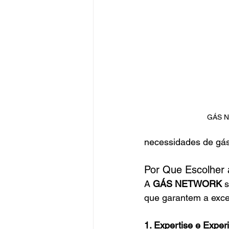
GÁS 
necessidades de gás,
Por Que Escolhe
A 
GÁS NETWORK
 
que garantem a exce
1. Expertise e Exper