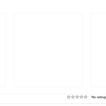
Rated 0 out of 5 star
No rating