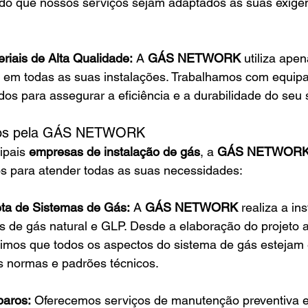
ndo que nossos serviços sejam adaptados às suas exigên
eriais de Alta Qualidade:
 A 
GÁS NETWORK
 utiliza ape
a em todas as suas instalações. Trabalhamos com equip
dos para assegurar a eficiência e a durabilidade do seu
idos pela GÁS NETWORK
pais 
empresas de instalação de gás
, a 
GÁS NETWOR
os para atender todas as suas necessidades:
eta de Sistemas de Gás:
 A 
GÁS NETWORK
 realiza a in
s de gás natural e GLP. Desde a elaboração do projeto 
ntimos que todos os aspectos do sistema de gás estejam
 normas e padrões técnicos.
paros:
 Oferecemos serviços de manutenção preventiva e 