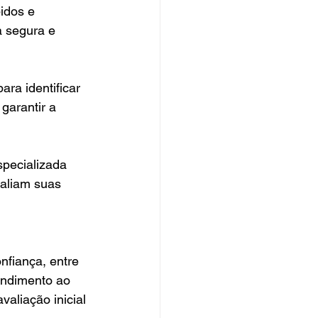
idos e 
a segura e 
ra identificar 
garantir a 
specializada 
aliam suas 
nfiança, entre 
endimento ao 
aliação inicial 