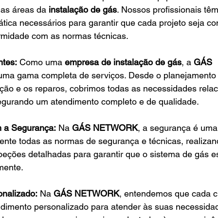
 as áreas da 
instalação de gás
. Nossos profissionais têm
tica necessários para garantir que cada projeto seja co
rmidade com as normas técnicas.
ntes:
 Como uma 
empresa de instalação de gás
, a 
GÁS 
 uma gama completa de serviços. Desde o planejamento e
nção e os reparos, cobrimos todas as necessidades rela
egurando um atendimento completo e de qualidade.
 a Segurança:
 Na 
GÁS NETWORK
, a segurança é uma 
nte todas as normas de segurança e técnicas, realizand
eções detalhadas para garantir que o sistema de gás es
mente.
onalizado:
 Na 
GÁS NETWORK
, entendemos que cada cli
imento personalizado para atender às suas necessida