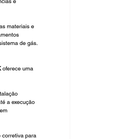
cias e 
nas materiais e 
amentos 
 sistema de gás.
K
 oferece uma 
stalação 
até a execução 
 em 
corretiva para 