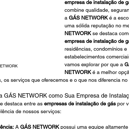
empresa de instalação de g
combine qualidade, seguranç
a 
GÁS NETWORK
 é a esco
uma sólida reputação no me
NETWORK
 se destaca como
empresa de instalação de g
residências, condomínios e 
estabelecimentos comerciais
vamos explorar por que a 
G
NETWORK
NETWORK
 é a melhor opç
 os serviços que oferecemos e o que nos diferencia no 
r a GÁS NETWORK como Sua Empresa de Instalaç
se destaca entre as 
empresas de instalação de gás
 por 
lência de nossos serviços:
iência:
 A 
GÁS NETWORK
 possui uma equipe altamente 