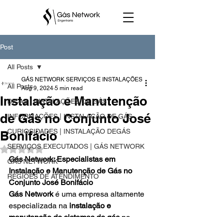
Post
All Posts
GÁS NETWORK SERVIÇOS E INSTALAÇÕES
All Posts
Aug 9, 2024
5 min read
Instalação e Manutenção
DICAS | INSTALAÇÕES DE GÁS
de Gás no Conjunto José
INFORMAÇÕES | INSTALAÇÃO DE GÁS
CURIOSIDADES | INSTALAÇÃO DEGÁS
Bonifácio
SERVIÇOS EXECUTADOS | GÁS NETWORK
Rated NaN out of 5 stars.
Gás Network: Especialistas em 
GÁS NETWORK
Instalação e Manutenção de Gás no 
REGIÕES DE ATENDIMENTO
Conjunto José Bonifácio
Gás Network
 é uma empresa altamente 
especializada na 
instalação e 