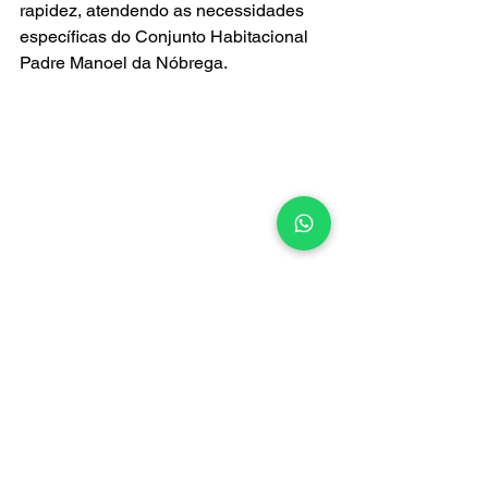
rapidez, atendendo as necessidades 
específicas do Conjunto Habitacional 
Padre Manoel da Nóbrega.
Atendimento Emergencial no Jardim 
Botânico
Sabemos que problemas com gás 
podem ocorrer a qualquer momento, 
por isso oferecemos um 
atendimento 
emergencial
 24 horas por dia, sete dias 