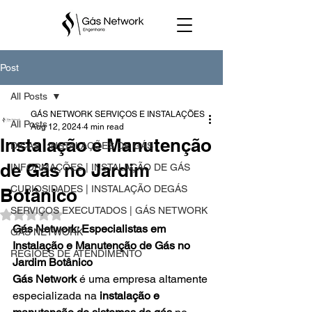
Post
All Posts
GÁS NETWORK SERVIÇOS E INSTALAÇÕES
All Posts
Aug 12, 2024
4 min read
Instalação e Manutenção
DICAS | INSTALAÇÕES DE GÁS
de Gás no Jardim
INFORMAÇÕES | INSTALAÇÃO DE GÁS
CURIOSIDADES | INSTALAÇÃO DEGÁS
Botânico
SERVIÇOS EXECUTADOS | GÁS NETWORK
Rated NaN out of 5 stars.
Gás Network: Especialistas em 
GÁS NETWORK
Instalação e Manutenção de Gás no 
REGIÕES DE ATENDIMENTO
Jardim Botânico
Gás Network
 é uma empresa altamente 
especializada na 
instalação e 