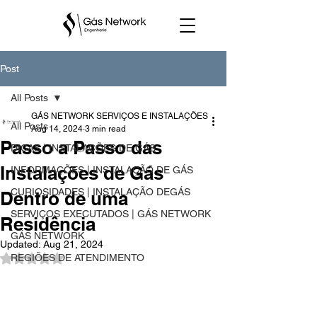
Post
All Posts
GÁS NETWORK SERVIÇOS E INSTALAÇÕES
All Posts
Aug 14, 2024
3 min read
Passo a Passo das
DICAS | INSTALAÇÕES DE GÁS
Instalações de Gás
INFORMAÇÕES | INSTALAÇÃO DE GÁS
CURIOSIDADES | INSTALAÇÃO DEGÁS
Dentro de uma
SERVIÇOS EXECUTADOS | GÁS NETWORK
Residência
GÁS NETWORK
Updated:
Aug 21, 2024
REGIÕES DE ATENDIMENTO
Rated NaN out of 5 stars.