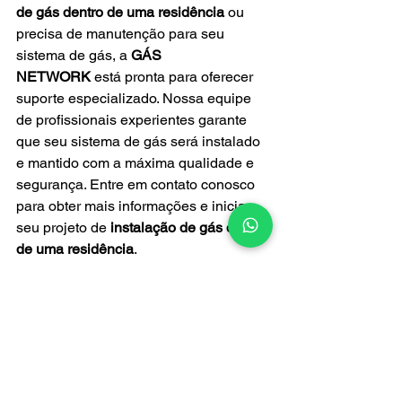
de gás dentro de uma residência
 ou 
precisa de manutenção para seu 
sistema de gás, a 
GÁS 
NETWORK
 está pronta para oferecer 
suporte especializado. Nossa equipe 
de profissionais experientes garante 
que seu sistema de gás será instalado 
e mantido com a máxima qualidade e 
segurança. Entre em contato conosco 
para obter mais informações e iniciar 
seu projeto de 
instalação de gás dentro 
de uma residência
.
Manutenção de Gás
Instalação de gás encanado
serviços de gás
Gás Network
Gas Encanado
tubulação de gás
instalação de gás
Passo a Passo das Instalações de Gás
INFORMAÇÕES | INSTALAÇÃO DE GÁS