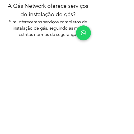
A Gás Network oferece serviços
de instalação de gás?
Sim, oferecemos serviços completos de
instalação de gás, seguindo as mais
estritas normas de segurança.
Como posso agendar uma
manutenção preventiva?
Entre em contato conosco para discutir
suas necessidades e agendar um plano
de manutenção personalizado.
Em caso de emergência,
quanto tempo demora para um
técnico chegar?
Nossa equipe está pronta para responder
rapidamente a emergências, com
técnicos disponíveis 24 horas por dia.