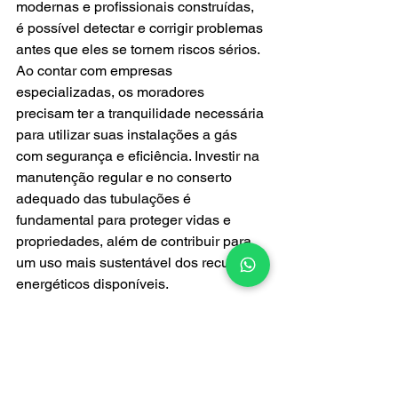
modernas e profissionais construídas, 
é possível detectar e corrigir problemas 
antes que eles se tornem riscos sérios. 
Ao contar com empresas 
especializadas, os moradores 
precisam ter a tranquilidade necessária 
para utilizar suas instalações a gás 
com segurança e eficiência. Investir na 
manutenção regular e no conserto 
adequado das tubulações é 
fundamental para proteger vidas e 
propriedades, além de contribuir para 
um uso mais sustentável dos recursos 
energéticos disponíveis.
instalação de gás
Instalação de gás encanado
serviços de gás
tubulação de gás
Manutenção de Gás
Gas Encanado
Gás Network