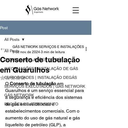
Post
All Posts
GÁS NETWORK SERVIÇOS E INSTALAÇÕES
All Posts
5 de nov. de 2024
3 min de leitura
Conserto de tubulação
DICAS | INSTALAÇÕES DE GÁS
em Guarulhos
INFORMAÇÕES | INSTALAÇÃO DE GÁS
CURIOSIDADES | INSTALAÇÃO DEGÁS
Avaliado com NaN de 5 estrelas.
O
Conserto de tubulação
 em 
SERVIÇOS EXECUTADOS | GÁS NETWORK
Guarulhos é um serviço essencial para 
GÁS NETWORK
a segurança e eficiência dos sistemas 
de gás em residências e 
REGIÕES DE ATENDIMENTO
estabelecimentos comerciais. Com o 
aumento do uso de gás natural e gás 
liquefeito de petróleo (GLP), a 