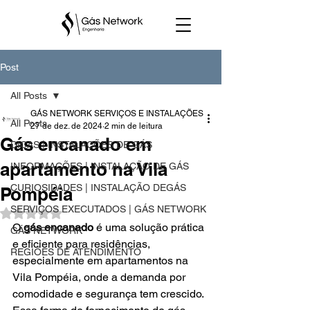
Post
All Posts
GÁS NETWORK SERVIÇOS E INSTALAÇÕES
All Posts
27 de dez. de 2024
2 min de leitura
Gás encanado em
DICAS | INSTALAÇÕES DE GÁS
apartamento na Vila
INFORMAÇÕES | INSTALAÇÃO DE GÁS
CURIOSIDADES | INSTALAÇÃO DEGÁS
Pompéia
SERVIÇOS EXECUTADOS | GÁS NETWORK
Avaliado com NaN de 5 estrelas.
O 
gás encanado
 é uma solução prática 
GÁS NETWORK
e eficiente para residências, 
REGIÕES DE ATENDIMENTO
especialmente em apartamentos na 
Vila Pompéia, onde a demanda por 
comodidade e segurança tem crescido. 