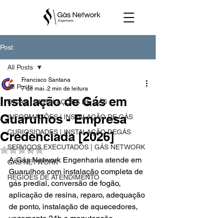
Post
All Posts
Francisco Santana
All Posts
7 de mai.
2 min de leitura
Instalação de Gás em
DICAS | INSTALAÇÕES DE GÁS
Guarulhos - Empresa
INFORMAÇÕES | INSTALAÇÃO DE GÁS
CURIOSIDADES | INSTALAÇÃO DEGÁS
Credenciada [2026]
SERVIÇOS EXECUTADOS | GÁS NETWORK
Avaliado com NaN de 5 estrelas.
A Gás Network Engenharia atende em 
GÁS NETWORK
Guarulhos com instalação completa de 
REGIÕES DE ATENDIMENTO
gás predial, conversão de fogão, 
aplicação de resina, reparo, adequação 
de ponto, instalação de aquecedores, 