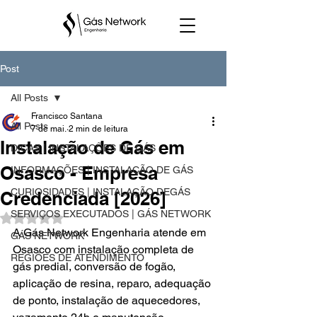
Post
All Posts
Francisco Santana
All Posts
7 de mai.
2 min de leitura
Instalação de Gás em
DICAS | INSTALAÇÕES DE GÁS
Osasco - Empresa
INFORMAÇÕES | INSTALAÇÃO DE GÁS
CURIOSIDADES | INSTALAÇÃO DEGÁS
Credenciada [2026]
SERVIÇOS EXECUTADOS | GÁS NETWORK
Avaliado com NaN de 5 estrelas.
A Gás Network Engenharia atende em 
GÁS NETWORK
Osasco com instalação completa de 
REGIÕES DE ATENDIMENTO
gás predial, conversão de fogão, 
aplicação de resina, reparo, adequação 
de ponto, instalação de aquecedores, 