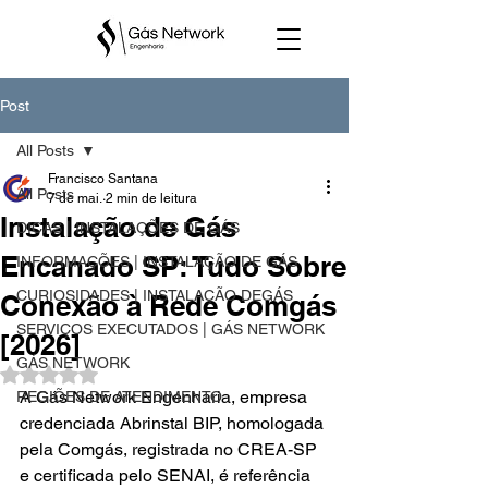
Post
All Posts
Francisco Santana
All Posts
7 de mai.
2 min de leitura
Instalação de Gás
DICAS | INSTALAÇÕES DE GÁS
Encanado SP: Tudo Sobre
INFORMAÇÕES | INSTALAÇÃO DE GÁS
CURIOSIDADES | INSTALAÇÃO DEGÁS
Conexão à Rede Comgás
SERVIÇOS EXECUTADOS | GÁS NETWORK
[2026]
GÁS NETWORK
Avaliado com NaN de 5 estrelas.
A Gás Network Engenharia, empresa 
REGIÕES DE ATENDIMENTO
credenciada Abrinstal BIP, homologada 
pela Comgás, registrada no CREA-SP 
e certificada pelo SENAI, é referência 