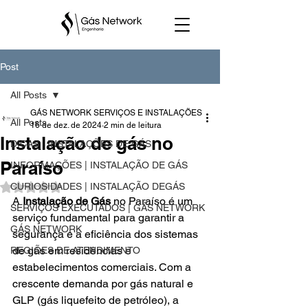
Post
All Posts
GÁS NETWORK SERVIÇOS E INSTALAÇÕES
All Posts
16 de dez. de 2024
2 min de leitura
Instalação de gás no
DICAS | INSTALAÇÕES DE GÁS
Paraíso
INFORMAÇÕES | INSTALAÇÃO DE GÁS
CURIOSIDADES | INSTALAÇÃO DEGÁS
Avaliado com NaN de 5 estrelas.
A 
Instalação de Gás
 no Paraíso é um 
SERVIÇOS EXECUTADOS | GÁS NETWORK
serviço fundamental para garantir a 
GÁS NETWORK
segurança e a eficiência dos sistemas 
de gás em residências e 
REGIÕES DE ATENDIMENTO
estabelecimentos comerciais. Com a 
crescente demanda por gás natural e 
GLP (gás liquefeito de petróleo), a 