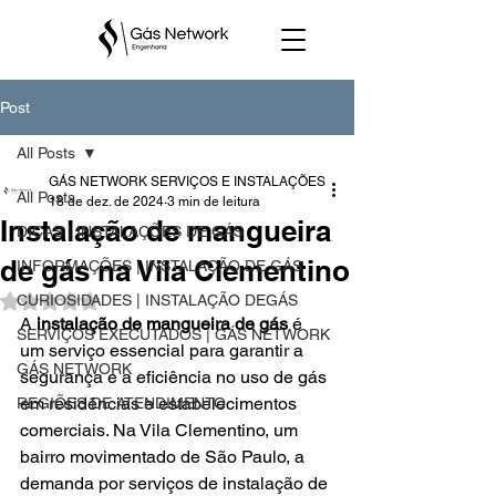
Post
All Posts
GÁS NETWORK SERVIÇOS E INSTALAÇÕES
All Posts
18 de dez. de 2024
3 min de leitura
Instalação de mangueira
DICAS | INSTALAÇÕES DE GÁS
de gás na Vila Clementino
INFORMAÇÕES | INSTALAÇÃO DE GÁS
CURIOSIDADES | INSTALAÇÃO DEGÁS
Avaliado com NaN de 5 estrelas.
A 
instalação de mangueira de gás
 é 
SERVIÇOS EXECUTADOS | GÁS NETWORK
um serviço essencial para garantir a 
GÁS NETWORK
segurança e a eficiência no uso de gás 
em residências e estabelecimentos 
REGIÕES DE ATENDIMENTO
comerciais. Na Vila Clementino, um 
bairro movimentado de São Paulo, a 
demanda por serviços de instalação de 