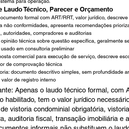
sistema para operação.
e Laudo Técnico, Parecer e Orçamento
documento formal com ART/RRT, valor jurídico, descreve
fica não conformidades, apresenta recomendações prioriza
, autoridades, compradores e auditorias
 opinião técnica sobre questão específica, geralmente s
o, usado em consultoria preliminar
osta comercial para execução de serviço, descreve esco
lor de comprovação técnica
toria: documento descritivo simples, sem profundidade an
valor de registro interno
ante: Apenas o laudo técnico formal, com 
 habilitado, tem o valor jurídico necessári
de vistoria condominial obrigatória, vistori
, auditoria fiscal, transação imobiliária e 
ocumentos informais não substituem o laudo