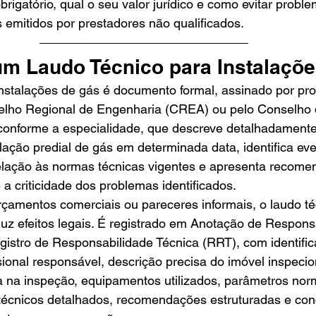
brigatório, qual o seu valor jurídico e como evitar prob
 emitidos por prestadores não qualificados.
um Laudo Técnico para Instalaçõ
nstalações de gás é documento formal, assinado por prof
selho Regional de Engenharia (CREA) ou pelo Conselho d
onforme a especialidade, que descreve detalhadamente
lação predial de gás em determinada data, identifica ev
lação às normas técnicas vigentes e apresenta recome
 a criticidade dos problemas identificados.
çamentos comerciais ou pareceres informais, o laudo té
oduz efeitos legais. É registrado em Anotação de Respons
istro de Responsabilidade Técnica (RRT), com identific
sional responsável, descrição precisa do imóvel inspecio
a na inspeção, equipamentos utilizados, parâmetros nor
 técnicos detalhados, recomendações estruturadas e con