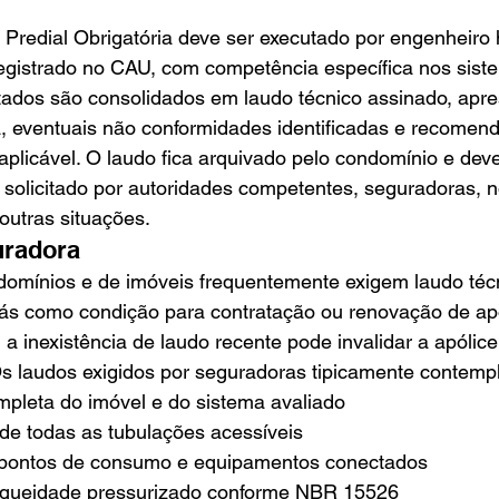
Predial Obrigatória deve ser executado por engenheiro h
egistrado no CAU, com competência específica nos sist
ltados são consolidados em laudo técnico assinado, apr
, eventuais não conformidades identificadas e recomen
plicável. O laudo fica arquivado pelo condomínio e deve
solicitado por autoridades competentes, seguradoras, n
utras situações.
uradora
omínios e de imóveis frequentemente exigem laudo técn
gás como condição para contratação ou renovação de ap
, a inexistência de laudo recente pode invalidar a apólice
 Os laudos exigidos por seguradoras tipicamente contemp
ompleta do imóvel e do sistema avaliado
 de todas as tubulações acessíveis
s pontos de consumo e equipamentos conectados
nqueidade pressurizado conforme NBR 15526