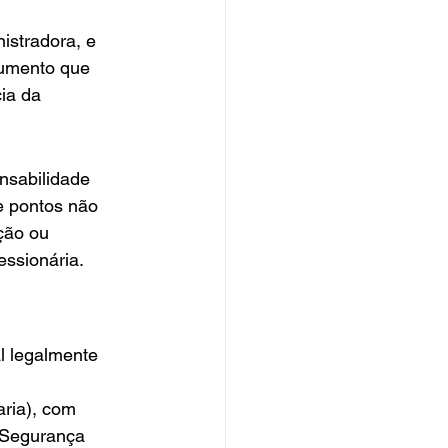
istradora, e 
cumento que 
ia da 
nsabilidade 
e pontos não 
ção ou 
ssionária.
l legalmente 
ria), com 
 Segurança