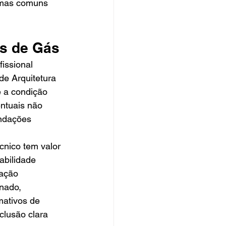
lemas comuns 
es de Gás
issional 
e Arquitetura 
 a condição 
entuais não 
ndações 
cnico tem valor 
abilidade 
ação 
nado, 
mativos de 
clusão clara 