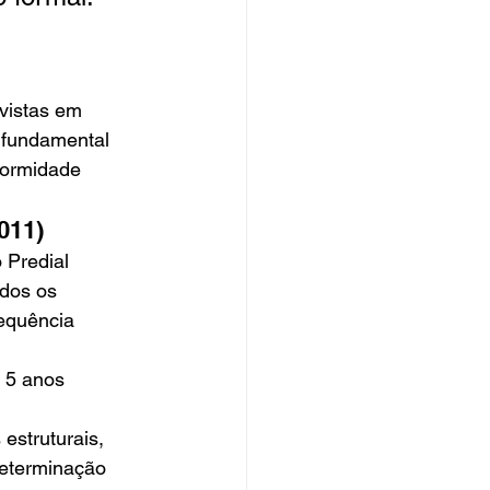
vistas em 
 fundamental 
formidade 
011)
 Predial 
odos os 
requência 
a 5 anos
estruturais, 
determinação 