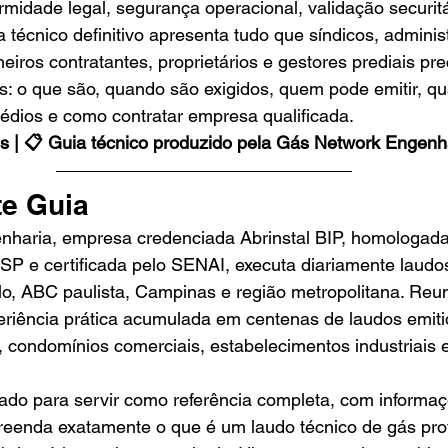
rmidade legal, segurança operacional, validação securitá
a técnico definitivo apresenta tudo que síndicos, adminis
iros contratantes, proprietários e gestores prediais pr
s: o que são, quando são exigidos, quem pode emitir, qu
médios e como contratar empresa qualificada.
os | 📋 Guia técnico produzido pela Gás Network Engenh
te Guia
haria, empresa credenciada Abrinstal BIP, homologad
P e certificada pelo SENAI, executa diariamente laudos
lo, ABC paulista, Campinas e região metropolitana. Reu
eriência prática acumulada em centenas de laudos emiti
s, condomínios comerciais, estabelecimentos industriais 
urado para servir como referência completa, com informaç
eenda exatamente o que é um laudo técnico de gás profi