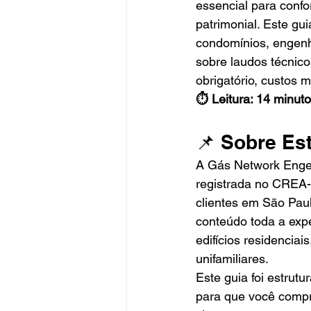
essencial para confo
patrimonial. Este gui
condomínios, engenhe
sobre laudos técnico
obrigatório, custos 
⏱️ Leitura: 14 minut
📌 Sobre Es
A Gás Network Engen
registrada no CREA-S
clientes em São Pau
conteúdo toda a exp
edifícios residenciai
unifamiliares.
Este guia foi estrut
para que você compr