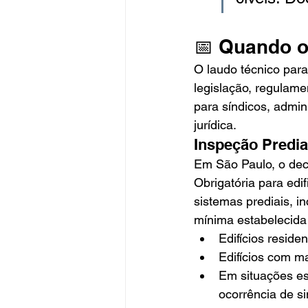
📅 Quando o
O laudo técnico para
legislação, regulame
para síndicos, admin
jurídica.
Inspeção Predia
Em São Paulo, o decr
Obrigatória para edif
sistemas prediais, in
mínima estabelecida 
Edifícios reside
Edifícios com ma
Em situações esp
ocorrência de s