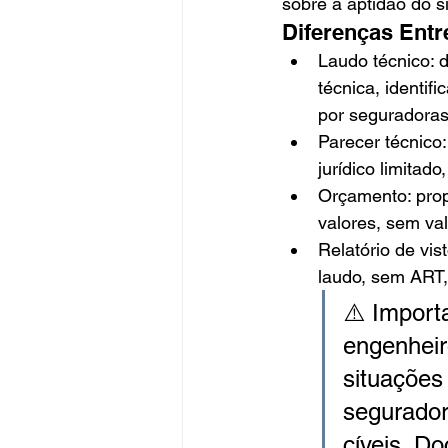
sobre a aptidão do 
Diferenças Entr
Laudo técnico: 
técnica, identi
por seguradoras
Parecer técnico:
jurídico limitad
Orçamento: prop
valores, sem va
Relatório de vis
laudo, sem ART, 
⚠️ Import
engenheiro
situações 
seguradora
cíveis. D