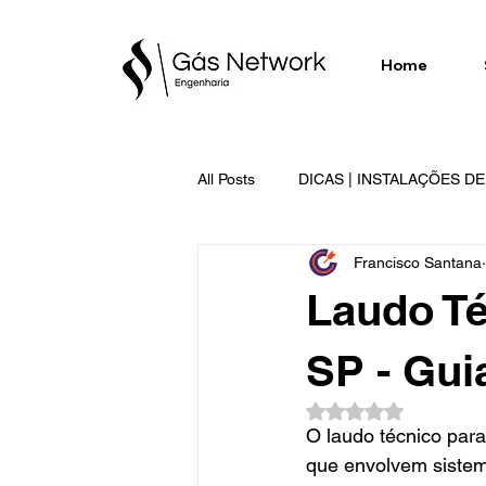
Home
All Posts
DICAS | INSTALAÇÕES D
Francisco Santana
SERVIÇOS EXECUTADOS | GÁS 
Laudo Té
SP - Guia
Avaliado com NaN d
O laudo técnico para
que envolvem sistem