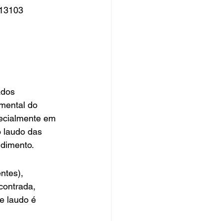
 13103
ados 
mental do 
pecialmente em 
 laudo das 
dimento.
ntes), 
contrada, 
e laudo é 