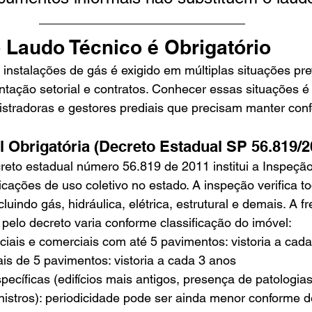
 Laudo Técnico é Obrigatório
 instalações de gás é exigido em múltiplas situações pre
ntação setorial e contratos. Conhecer essas situações é
istradoras e gestores prediais que precisam manter con
l Obrigatória (Decreto Estadual SP 56.819/2
eto estadual número 56.819 de 2011 institui a Inspeção
icações de uso coletivo no estado. A inspeção verifica t
cluindo gás, hidráulica, elétrica, estrutural e demais. A f
pelo decreto varia conforme classificação do imóvel:
nciais e comerciais com até 5 pavimentos: vistoria a cad
is de 5 pavimentos: vistoria a cada 3 anos
ecíficas (edifícios mais antigos, presença de patologias 
inistros): periodicidade pode ser ainda menor conforme 