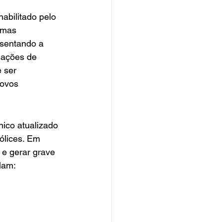
abilitado pelo 
emas 
esentando a 
dações de 
 ser 
ovos 
ico atualizado 
ólices. Em 
 e gerar grave 
lam: