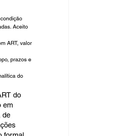
 condição 
das. Aceito 
em ART, valor 
po, prazos e 
alítica do 
ART do 
o em 
a de 
ações 
 formal.