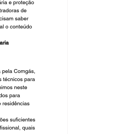
ria e proteção 
tradoras de 
ecisam saber 
al o conteúdo 
aria
a pela Comgás, 
 técnicos para 
nimos neste 
dos para 
e residências 
ões suficientes 
ssional, quais 