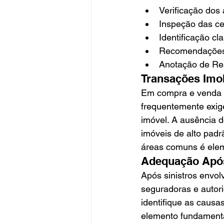
Verificação do
Inspeção das ce
Identificação c
Recomendações p
Anotação de Res
Transações Imob
Em compra e venda d
frequentemente exig
imóvel. A ausência 
imóveis de alto padr
áreas comuns é elem
Adequação Após
Após sinistros envol
seguradoras e autor
identifique as caus
elemento fundamental