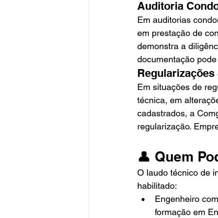
Auditoria Condo
Em auditorias condo
em prestação de con
demonstra a diligên
documentação pode c
Regularizações
Em situações de reg
técnica, em alteraç
cadastrados, a Comg
regularização. Empr
👤 Quem Pod
O laudo técnico de i
habilitado:
Engenheiro com 
formação em En