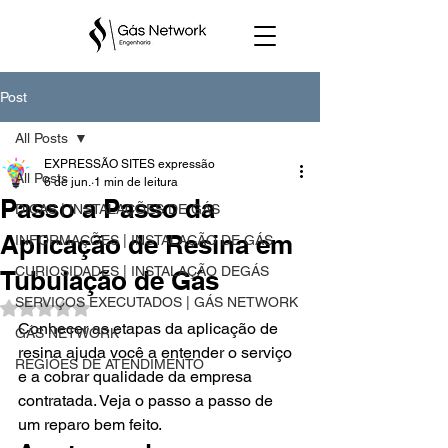
Post
All Posts
EXPRESSÃO SITES expressão
All Posts
6 de jun.
1 min de leitura
Passo a Passo da
DICAS | INSTALAÇÕES DE GÁS
Aplicação de Resina em
INFORMAÇÕES | INSTALAÇÃO DE GÁS
CURIOSIDADES | INSTALAÇÃO DEGÁS
Tubulação de Gás
SERVIÇOS EXECUTADOS | GÁS NETWORK
Avaliado com NaN de 5 estrelas.
Conhecer as etapas da aplicação de 
GÁS NETWORK
resina ajuda você a entender o serviço 
REGIÕES DE ATENDIMENTO
e a cobrar qualidade da empresa 
contratada. Veja o passo a passo de 
um reparo bem feito.