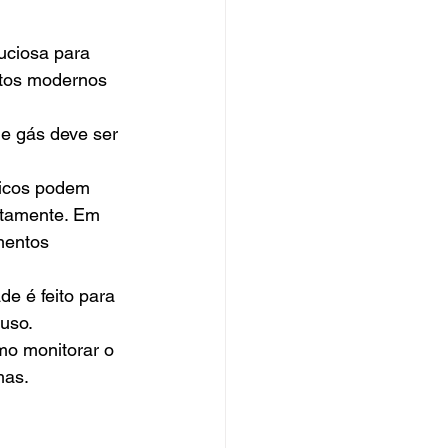
uciosa para 
ntos modernos 
de gás deve ser 
icos podem 
etamente. Em 
mentos 
de é feito para 
uso.
mo monitorar o 
mas.