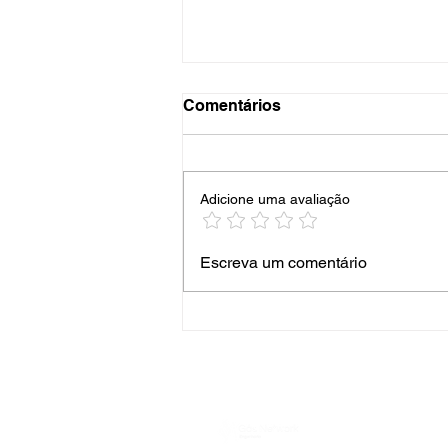
Comentários
Adicione uma avaliação
Empresa Credenciada e
Escreva um comentário
Certificada Abrinstal
Comgas - Gás Network