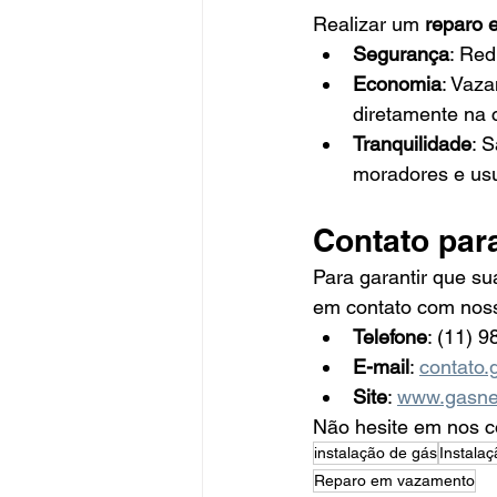
Realizar um 
reparo 
Segurança
: Red
Economia
: Vaza
diretamente na 
Tranquilidade
: 
moradores e usu
Contato par
Para garantir que su
em contato com nos
Telefone
: (11) 
E-mail
: 
contato
Site
: 
www.gasne
Não hesite em nos co
instalação de gás
Instala
Reparo em vazamento