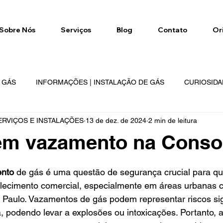
Sobre Nós
Serviços
Blog
Contato
Or
E GÁS
INFORMAÇÕES | INSTALAÇÃO DE GÁS
CURIOSIDA
RVIÇOS E INSTALAÇÕES
13 de dez. de 2024
2 min de leitura
NETWORK
GÁS NETWORK
REGIÕES DE ATENDIMENTO
em vazamento na Conso
e 5 estrelas.
ento
 de gás é uma questão de segurança crucial para qu
elecimento comercial, especialmente em áreas urbanas 
Paulo. Vazamentos de gás podem representar riscos sign
 podendo levar a explosões ou intoxicações. Portanto, a 