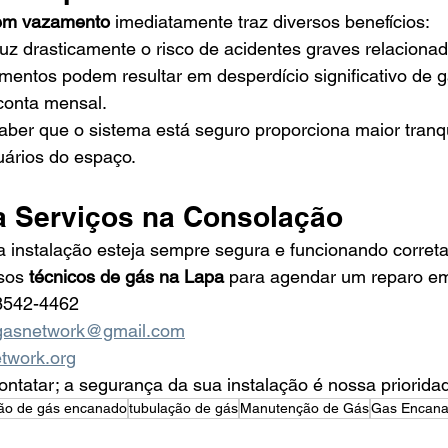
em vazamento
 imediatamente traz diversos benefícios:
uz drasticamente o risco de acidentes graves relaciona
mentos podem resultar em desperdício significativo de 
conta mensal.
Saber que o sistema está seguro proporciona maior tranq
ários do espaço.
a Serviços na Consolação
a instalação esteja sempre segura e funcionando corret
sos 
técnicos de gás na Lapa
 para agendar um reparo e
98542-4462
.gasnetwork@gmail.com
twork.org
ntatar; a segurança da sua instalação é nossa priorida
ção de gás encanado
tubulação de gás
Manutenção de Gás
Gas Encan