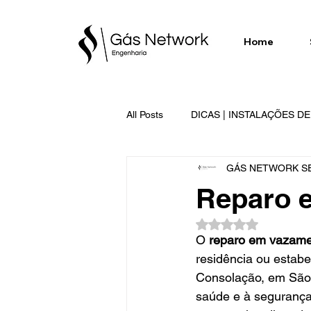
Home
All Posts
DICAS | INSTALAÇÕES D
GÁS NETWORK SE
SERVIÇOS EXECUTADOS | GÁS 
Reparo 
Avaliado com NaN d
O 
reparo em vazam
residência ou estab
Consolação, em São 
saúde e à segurança,