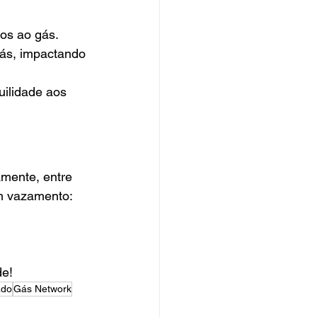
dos ao gás.
gás, impactando 
uilidade aos 
amente, entre 
m vazamento:
de!
ado
Gás Network