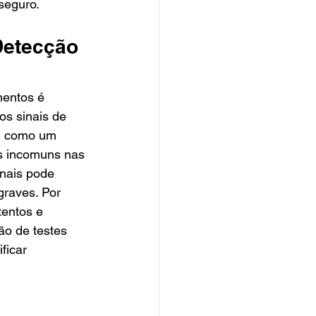
seguro.
Detecção 
entos é 
os sinais de 
, como um 
os incomuns nas 
inais pode 
raves. Por 
tentos e 
ão de testes 
ficar 