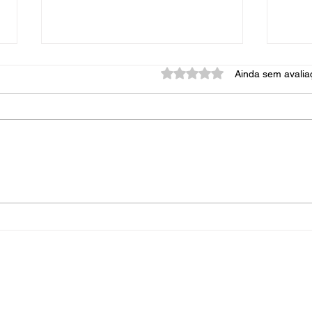
Avaliado com 0 de 5 estrel
Ainda sem avalia
Como é Feito o Teste para
Peri
Emissão do Laudo de
Reco
Estanqueidade?
e Em
Esta
MAPA 
CONTATO