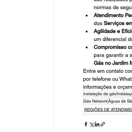
normas de segu
Atendimento Per
dos 
Serviços em
Agilidade e Efic
um diferencial 
Compromisso co
para garantir a 
Gás no Jardim 
Entre em contato co
por telefone ou What
informações e orçam
instalação de gás
Instala
Gás Network
Águas de Sã
REGIÕES DE ATENDIM