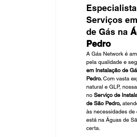
Especialist
Serviços em
de Gás na 
Á
Pedro
A Gás Network é am
pela qualidade e se
em Instalação de Gá
Pedro. 
Com vasta ex
natural e GLP, noss
no 
Serviço de Insta
de São Pedro, 
atend
às necessidades de c
está na Águas de Sã
certa.