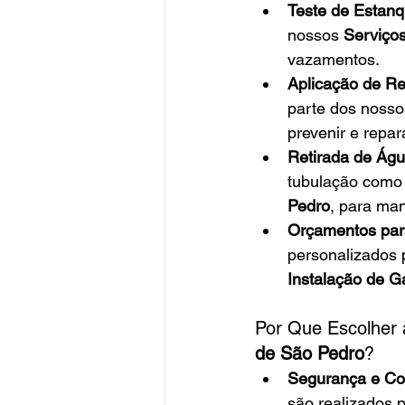
Teste de Estanq
nossos 
Serviço
vazamentos.
Aplicação de R
parte dos nosso
prevenir e repa
Retirada de Águ
tubulação como 
Pedro
, para ma
Orçamentos par
personalizados 
Instalação de G
Por Que Escolher 
de São Pedro
?
Segurança e Con
são realizados p