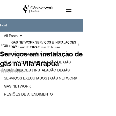
Post
All Posts
GÁS NETWORK SERVIÇOS E INSTALAÇÕES
All Posts
14 de out. de 2024
2 min de leitura
Serviços em instalação de
DICAS | INSTALAÇÕES DE GÁS
gás na Vila Arapuá
INFORMAÇÕES | INSTALAÇÃO DE GÁS
CURIOSIDADES | INSTALAÇÃO DEGÁS
Avaliado com NaN de 5 estrelas.
SERVIÇOS EXECUTADOS | GÁS NETWORK
GÁS NETWORK
REGIÕES DE ATENDIMENTO