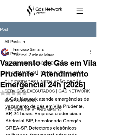
Post
All Posts
Francisco Santana
All Posts
7 de mai.
2 min de leitura
Vazamento de Gás em Vila
DICAS | INSTALAÇÕES DE GÁS
Prudente - Atendimento
INFORMAÇÕES | INSTALAÇÃO DE GÁS
CURIOSIDADES | INSTALAÇÃO DEGÁS
Emergencial 24h [2026]
SERVIÇOS EXECUTADOS | GÁS NETWORK
Avaliado com NaN de 5 estrelas.
A Gás Network atende emergências de 
GÁS NETWORK
vazamento de gás em Vila Prudente, 
REGIÕES DE ATENDIMENTO
SP, 24 horas. Empresa credenciada 
Abrinstal BIP, homologada Comgás, 
CREA-SP. Detectores eletrônicos 