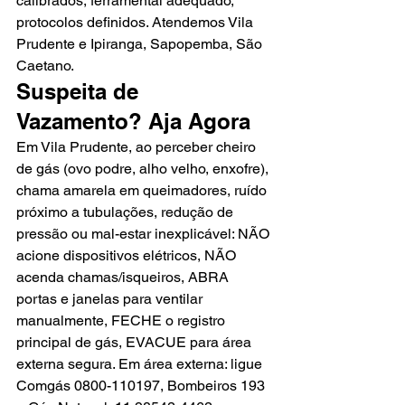
calibrados, ferramental adequado, 
protocolos definidos. Atendemos Vila 
Prudente e Ipiranga, Sapopemba, São 
Caetano.
Suspeita de 
Vazamento? Aja Agora
Em Vila Prudente, ao perceber cheiro 
de gás (ovo podre, alho velho, enxofre), 
chama amarela em queimadores, ruído 
próximo a tubulações, redução de 
pressão ou mal-estar inexplicável: NÃO 
acione dispositivos elétricos, NÃO 
acenda chamas/isqueiros, ABRA 
portas e janelas para ventilar 
manualmente, FECHE o registro 
principal de gás, EVACUE para área 
externa segura. Em área externa: ligue 
Comgás 0800-110197, Bombeiros 193 