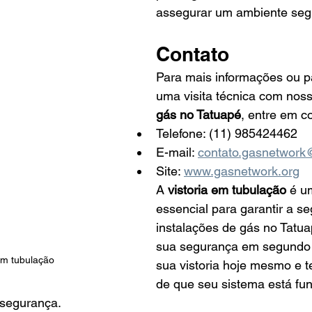
assegurar um ambiente seg
Contato
Para mais informações ou p
uma visita técnica com nos
gás no Tatuapé
, entre em c
Telefone: (11) 985424462
E-mail: 
contato.gasnetwork
Site: 
www.gasnetwork.org
A 
vistoria em tubulação
 é u
essencial para garantir a s
instalações de gás no Tatua
sua segurança em segundo 
em tubulação
sua vistoria hoje mesmo e t
de que seu sistema está fu
 segurança.