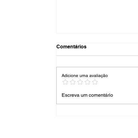
Comentários
Adicione uma avaliação
Empresa Credenciada e
Escreva um comentário
Certificada Abrinstal
Comgas - Gás Network