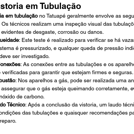
istoria em Tubulação
ria em tubulação
 no Tatuapé geralmente envolve as segu
: Os técnicos realizam uma inspeção visual das tubulaç
 evidentes de desgaste, corrosão ou danos.
queidade
: Este teste é realizado para verificar se há va
istema é pressurizado, e qualquer queda de pressão indi
eve ser investigado.
Conexões
: As conexões entre as tubulações e os aparelh
verificadas para garantir que estejam firmes e seguras.
bustão
: Nos aparelhos a gás, pode ser realizada uma an
assegurar que o gás esteja queimando corretamente, ev
nóxido de carbono.
do Técnico
: Após a conclusão da vistoria, um laudo técni
ondições das tubulações e quaisquer recomendações pa
reparo.