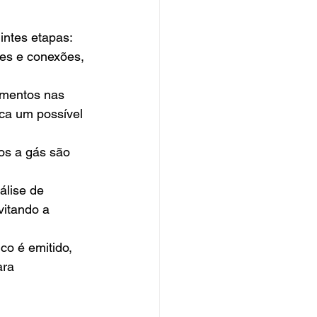
intes etapas:
ões e conexões, 
zamentos nas 
ca um possível 
os a gás são 
álise de 
itando a 
co é emitido, 
ra 