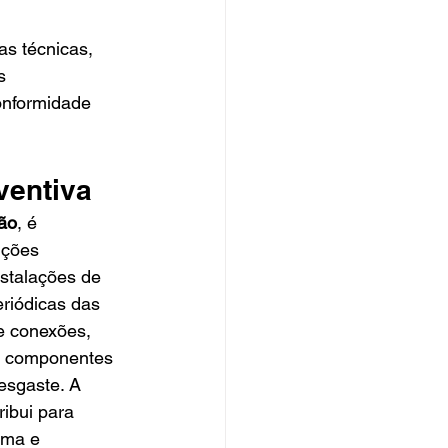
as técnicas, 
s 
onformidade 
ventiva
ção
, é 
nções 
nstalações de 
eriódicas das 
e conexões, 
e componentes 
esgaste. A 
ibui para 
ema e 