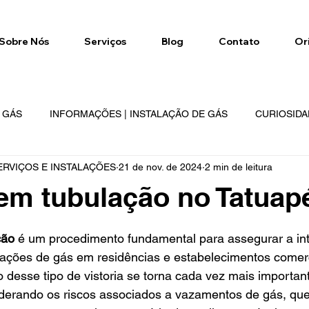
Sobre Nós
Serviços
Blog
Contato
Or
E GÁS
INFORMAÇÕES | INSTALAÇÃO DE GÁS
CURIOSIDA
RVIÇOS E INSTALAÇÕES
21 de nov. de 2024
2 min de leitura
NETWORK
GÁS NETWORK
REGIÕES DE ATENDIMENTO
 em tubulação no Tatuap
e 5 estrelas.
ção
 é um procedimento fundamental para assegurar a int
lações de gás em residências e estabelecimentos comerc
o desse tipo de vistoria se torna cada vez mais important
derando os riscos associados a vazamentos de gás, qu