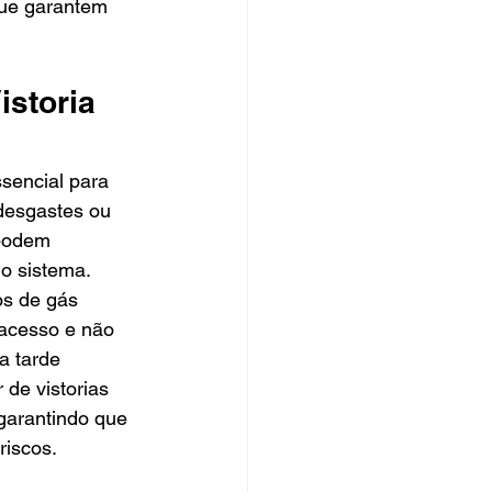
que garantem 
istoria 
ssencial para 
 desgastes ou 
podem 
o sistema. 
s de gás 
 acesso e não 
a tarde 
 de vistorias 
 garantindo que 
riscos.