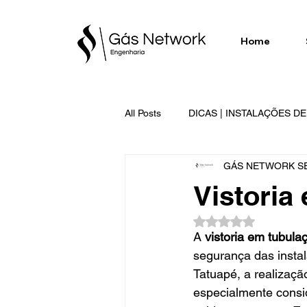
Home
All Posts
DICAS | INSTALAÇÕES D
GÁS NETWORK SE
SERVIÇOS EXECUTADOS | GÁS 
Vistoria
Avaliado com NaN d
A 
vistoria em tubula
segurança das insta
Tatuapé, a realizaçã
especialmente consi