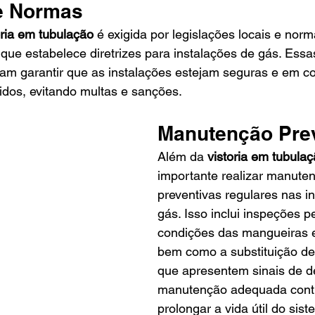
e Normas
oria em tubulação
 é exigida por legislações locais e norm
ue estabelece diretrizes para instalações de gás. Essa
am garantir que as instalações estejam seguras e em c
idos, evitando multas e sanções.
Manutenção Pre
Além da 
vistoria em tubula
importante realizar manute
preventivas regulares nas i
gás. Isso inclui inspeções p
condições das mangueiras 
bem como a substituição d
que apresentem sinais de d
manutenção adequada contr
prolongar a vida útil do sist