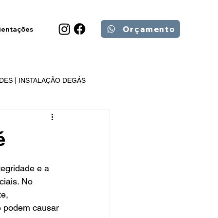
Orçamento
ientações
DES | INSTALAÇÃO DEGÁS
é
egridade e a 
iais. No 
e, 
e podem causar 