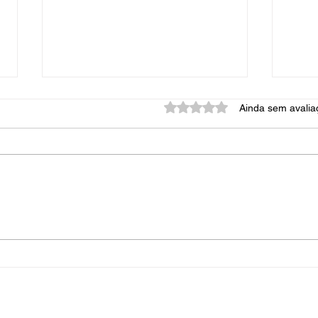
Avaliado com 0 de 5 estrel
Ainda sem avalia
Como é Feito o Teste para
Peri
Emissão do Laudo de
Reco
Estanqueidade?
e Em
Esta