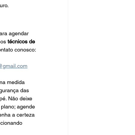
uro.
ara agendar 
sos 
técnicos de 
ontato conosco:
@gmail.com
ma medida 
egurança das 
pé. Não deixe 
plano; agende 
enha a certeza 
ncionando 