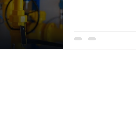
MAPA 
CONTATO
Telefone
(11) 98542-4462
Celular / WhatsApp
(11) 98542-4462