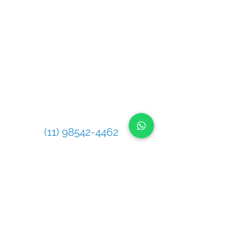
ENDEREÇO
Rua Pero Nunes, 246 - Chácara Santo
Antônio (Zona Leste), São Paulo - SP,
03411-140
CONTATO
Telefone
(11) 98542-4462
Celular / WhatsApp
(11) 98542-4462
E-mail
contato@gasnetwork.com.br
MAPA DA LOCALIZAÇÃO