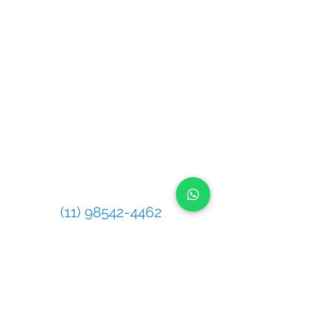
Política de Privacidad
e
ENDEREÇO
Rua Pero Nunes, 246 - Chácara Santo
Antônio (Zona Leste), São Paulo - SP,
03411-140
CONTATO
Telefone
(11) 98542-4462
Celular / WhatsApp
(11) 98542-4462
E-mail
contato@gasnetwork.com.br
MAPA DA LOCALIZAÇÃO