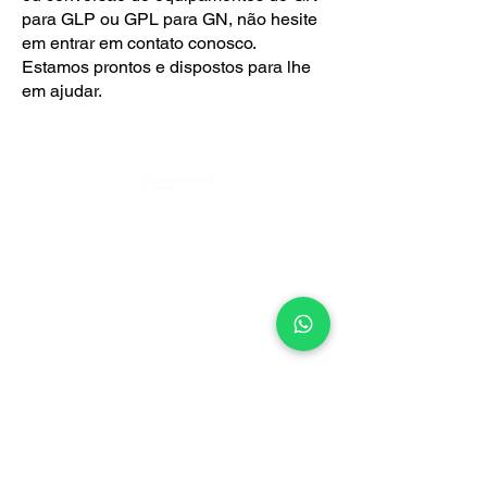
para GLP ou GPL para GN, não hesite
em entrar em contato conosco.
Estamos prontos e dispostos para lhe
em ajudar.
Política de Privacidad
e
ENDEREÇO
Rua Pero Nunes, 246 - Chácara Santo
Antônio (Zona Leste), São Paulo - SP,
03411-140
CONTATO
Telefone