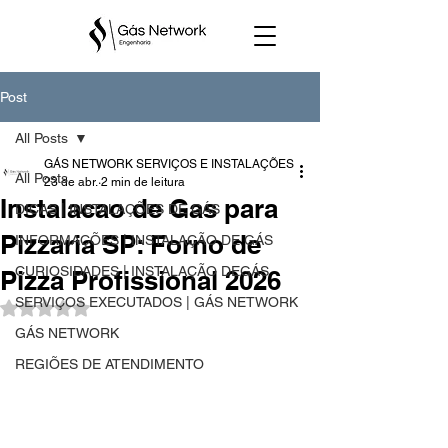
Post
All Posts
GÁS NETWORK SERVIÇOS E INSTALAÇÕES
All Posts
23 de abr.
2 min de leitura
Instalacao de Gas para
DICAS | INSTALAÇÕES DE GÁS
Pizzaria SP: Forno de
INFORMAÇÕES | INSTALAÇÃO DE GÁS
CURIOSIDADES | INSTALAÇÃO DEGÁS
Pizza Profissional 2026
SERVIÇOS EXECUTADOS | GÁS NETWORK
Avaliado com NaN de 5 estrelas.
GÁS NETWORK
REGIÕES DE ATENDIMENTO