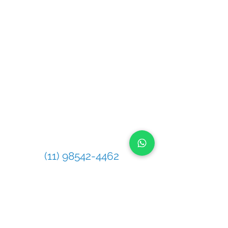
Política de Privacidad
e
ENDEREÇO
Rua Pero Nunes, 246 - Chácara Santo
Antônio (Zona Leste), São Paulo - SP,
03411-140
CONTATO
Telefone
(11) 98542-4462
Celular / WhatsApp
(11) 98542-4462
E-mail
contato@gasnetwork.com.br
MAPA DA LOCALIZAÇÃO